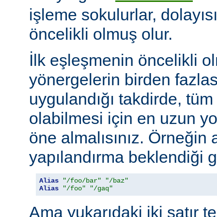
işleme sokulurlar, dolayıs
öncelikli olmuş olur.
İlk eşleşmenin öncelikli o
yönergelerin birden fazlası
uygulandığı takdirde, tüm 
olabilmesi için en uzun y
öne almalısınız. Örneğin 
yapılandırma beklendiği gi
Alias
"/foo/bar"
"/baz"
Alias
"/foo"
"/gaq"
Ama yukarıdaki iki satır t