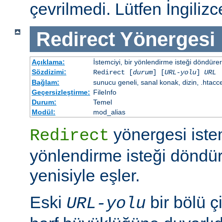
çevrilmedi. Lütfen İngiliz
Redirect
Yönergesi
Açıklama:
İstemciyi, bir yönlendirme isteği döndürere
Sözdizimi:
Redirect [
durum
] [
URL-yolu
]
URL
Bağlam:
sunucu geneli, sanal konak, dizin, .htacc
Geçersizleştirme:
FileInfo
Durum:
Temel
Modül:
mod_alias
yönergesi iste
Redirect
yönlendirme isteği döndür
yenisiyle eşler.
Eski
bir bölü çi
URL-yolu