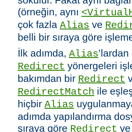
(örneğin, aynı
<Virtual
çok fazla
ve
Alias
Redi
belli bir sıraya göre işlem
İlk adımda,
’lardan
Alias
yönergeleri iş
Redirect
bakımdan bir
v
Redirect
ile eşleş
RedirectMatch
hiçbir
uygulanmayac
Alias
adımda yapılandırma dosy
sıraya göre
v
Redirect