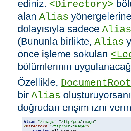
ediniz.
böl
<Directory>
alan
yönergelerine ö
Alias
dolayısıyla sadece
Alia
(Bununla birlikte,
y
Alias
önce işleme sokulan
<Lo
bölümlerinin uygulanacağı
Özellikle,
DocumentRoot
bir
oluşturuyorsanı
Alias
doğrudan erişim izni verme
Alias
"/image"
"/ftp/pub/image"
<
Directory
"/ftp/pub/image"
>