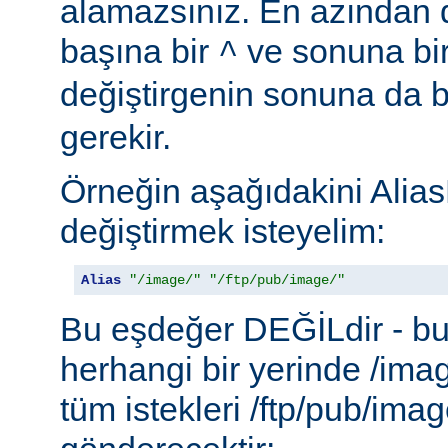
alamazsınız. En azından d
başına bir
ve sonuna bi
^
değiştirgenin sonuna da b
gerekir.
Örneğin aşağıdakini Alias
değiştirmek isteyelim:
Alias
"/image/"
"/ftp/pub/image/"
Bu eşdeğer DEĞİLdir - b
herhangi bir yerinde /ima
tüm istekleri /ftp/pub/imag