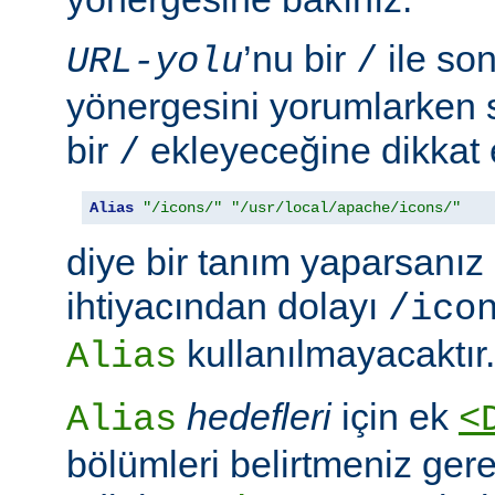
’nu bir
ile so
URL-yolu
/
yönergesini yorumlarken
bir
ekleyeceğine dikkat e
/
Alias
"/icons/"
"/usr/local/apache/icons/"
diye bir tanım yaparsanız
ihtiyacından dolayı
/ico
kullanılmayacaktır.
Alias
hedefleri
için ek
Alias
<
bölümleri belirtmeniz ger