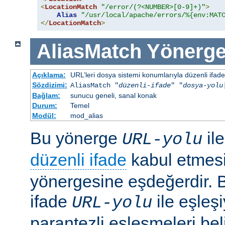
<
LocationMatch
"/error/(?<NUMBER>[0-9]+)"
>
Alias
"/usr/local/apache/errors/%{env:MAT
</
LocationMatch
>
AliasMatch
Yönerge
Açıklama:
URL’leri dosya sistemi konumlarıyla düzenli ifadel
Sözdizimi:
AliasMatch "
düzenli-ifade
" "
dosya-yolu
Bağlam:
sunucu geneli, sanal konak
Durum:
Temel
Modül:
mod_alias
Bu yönerge
il
URL-yolu
düzenli ifade
kabul etmes
yönergesine eşdeğerdir. Be
ifade
ile eşleş
URL-yolu
parantezli eşleşmeleri bel