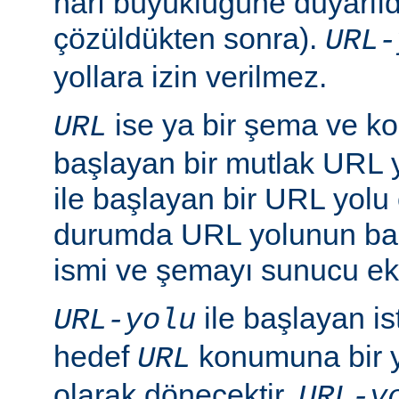
harf büyüklüğüne duyarlıd
çözüldükten sonra).
URL-
yollara izin verilmez.
ise ya bir şema ve ko
URL
başlayan bir mutlak URL ya
ile başlayan bir URL yolu ol
durumda URL yolunun baş
ismi ve şemayı sunucu ekl
ile başlayan is
URL-yolu
hedef
konumuna bir y
URL
olarak dönecektir.
URL-y