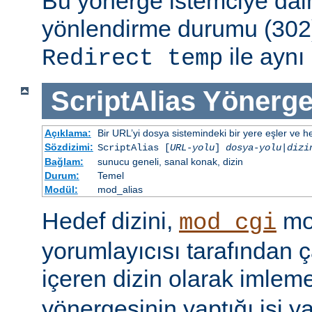
Bu yönerge istemciye dai
yönlendirme durumu (302)
ile aynı 
Redirect temp
ScriptAlias
Yönerge
Açıklama:
Bir URL’yi dosya sistemindeki bir yere eşler ve hed
Sözdizimi:
ScriptAlias [
URL-yolu
]
dosya-yolu
|
dizi
Bağlam:
sunucu geneli, sanal konak, dizin
Durum:
Temel
Modül:
mod_alias
Hedef dizini,
mod
mod_cgi
yorumlayıcısı tarafından ça
içeren dizin olarak imlem
yönergesinin yaptığı işi y