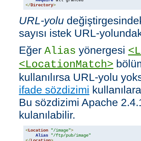
Require
</
Directory
>
URL-yolu
değiştirgesindek
sayısı istek URL-yolundaki
Eğer
yönergesi
Alias
<L
bölüm
<LocationMatch>
kullanılırsa URL-yolu yoks
ifade sözdizimi
kullanılar
Bu sözdizimi Apache 2.4.
kulanılabilir.
<
Location
"/image"
>
Alias
"/ftp/pub/image"
</
Location
>