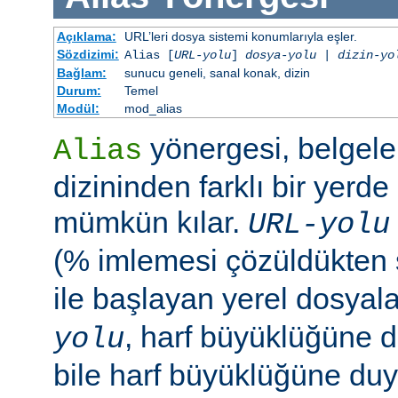
Açıklama:
URL’leri dosya sistemi konumlarıyla eşler.
Sözdizimi:
Alias [
URL-yolu
]
dosya-yolu
|
dizin-yo
Bağlam:
sunucu geneli, sanal konak, dizin
Durum:
Temel
Modül:
mod_alias
yönergesi, belgele
Alias
dizininden farklı bir yerd
mümkün kılar.
URL-yolu
(% imlemesi çözüldükten
ile başlayan yerel dosyala
, harf büyüklüğüne d
yolu
bile harf büyüklüğüne duya