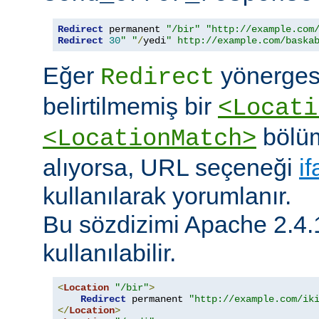
Redirect
 permanent 
"/bir"
"http://example.com
Redirect
30
" "
/
yedi
" http://example.com/baska
Eğer
yönerges
Redirect
belirtilmemiş bir
<Locati
bölüm
<LocationMatch>
alıyorsa, URL seçeneği
i
kullanılarak yorumlanır.
Bu sözdizimi Apache 2.4.
kullanılabilir.
<
Location
"/bir"
>
Redirect
 permanent 
"http://example.com/ik
</
Location
>