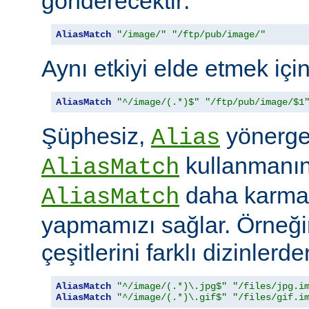
gönderecektir:
AliasMatch
"/image/"
"/ftp/pub/image/"
Aynı etkiyi elde etmek içi
AliasMatch
"^/image/(.*)$"
"/ftp/pub/image/$1
Şüphesiz,
yönerges
Alias
kullanmanın 
AliasMatch
daha karmaş
AliasMatch
yapmamızı sağlar. Örneğin
çeşitlerini farklı dizinler
AliasMatch
"^/image/(.*)\.jpg$"
"/files/jpg.i
AliasMatch
"^/image/(.*)\.gif$"
"/files/gif.i