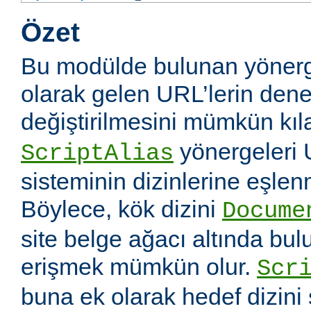
Özet
Bu modülde bulunan yönerg
olarak gelen URL’lerin dene
değiştirilmesini mümkün kıl
yönergeleri 
ScriptAlias
sisteminin dizinlerine eşlen
Böylece, kök dizini
Docume
site belge ağacı altında bu
erişmek mümkün olur.
Scr
buna ek olarak hedef dizin