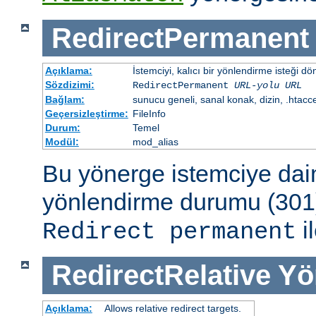
RedirectPermanent
Açıklama:
İstemciyi, kalıcı bir yönlendirme isteği dö
Sözdizimi:
RedirectPermanent
URL-yolu
URL
Bağlam:
sunucu geneli, sanal konak, dizin, .htacc
Geçersizleştirme:
FileInfo
Durum:
Temel
Modül:
mod_alias
Bu yönerge istemciye dai
yönlendirme durumu (301)
il
Redirect permanent
RedirectRelative
Yö
Açıklama:
Allows relative redirect targets.