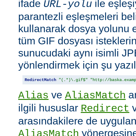
ifade
ile eşleş
URL-yolu
parantezli eşleşmeleri bel
kullanarak dosya yolunu e
tüm GIF dosyası isteklerin
sunucudaki aynı isimli J
yönlendirmek için şu yazıla
RedirectMatch
"(.*)\.gif$"
"http://baska.exam
ve
ar
Alias
AliasMatch
ilgili hususlar
Redirect
arasındakilere de uygulanır
yönergesine
AliasMatch