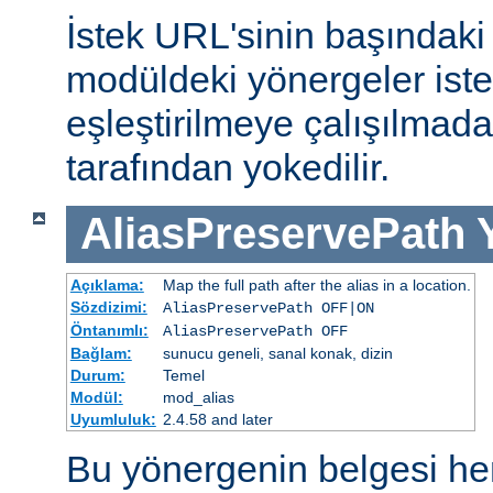
İstek URL'sinin başındaki 
modüldeki yönergeler iste
eşleştirilmeye çalışılma
tarafından yokedilir.
AliasPreservePath
Açıklama:
Map the full path after the alias in a location.
Sözdizimi:
AliasPreservePath OFF|ON
Öntanımlı:
AliasPreservePath OFF
Bağlam:
sunucu geneli, sanal konak, dizin
Durum:
Temel
Modül:
mod_alias
Uyumluluk:
2.4.58 and later
Bu yönergenin belgesi h