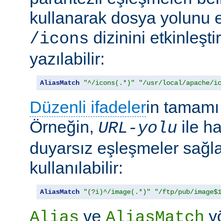
kullanarak dosya yolunu e
dizinini etkinleşt
/icons
yazılabilir:
AliasMatch
"^/icons(.*)"
"/usr/local/apache/i
Düzenli ifadeler
in tamamı 
Örneğin,
ile h
URL-yolu
duyarsız eşleşmeler sağl
kullanılabilir:
AliasMatch
"(?i)^/image(.*)"
"/ftp/pub/image$
ve
yö
Alias
AliasMatch