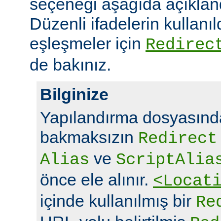
seçeneği aşağıda açıklandı
Düzenli ifadelerin kullanı
eşleşmeler için
Redirec
de bakınız.
Bilginize
Yapılandırma dosyasında
bakmaksızın
Redirect
ve
Alias
ScriptAlia
önce ele alınır.
<Locat
içinde kullanılmış bir
Re