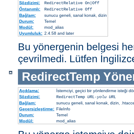
Sözdizimi:
RedirectRelative On|Off
Öntanımlı:
RedirectRelative Off
Bağlam:
sunucu geneli, sanal konak, dizin
Durum:
Temel
Modül:
mod_alias
Uyumluluk:
2.4.58 and later
Bu yönergenin belgesi h
çevrilmedi. Lütfen İngiliz
RedirectTemp
Yöne
Açıklama:
İstemciyi, geçici bir yönlendirme isteği dö
Sözdizimi:
RedirectTemp
URL-yolu
URL
Bağlam:
sunucu geneli, sanal konak, dizin, .htacc
Geçersizleştirme:
FileInfo
Durum:
Temel
Modül:
mod_alias