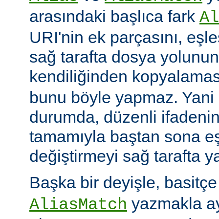
arasındaki başlıca fark
Al
URI'nin ek parçasını, eşl
sağ tarafta dosya yolunu
kendiliğinden kopyalamas
bunu böyle yapmaz. Yani
durumda, düzenli ifadenin
tamamıyla baştan sona eş
değiştirmeyi sağ tarafta y
Başka bir deyişle, basitç
yazmakla ayn
AliasMatch