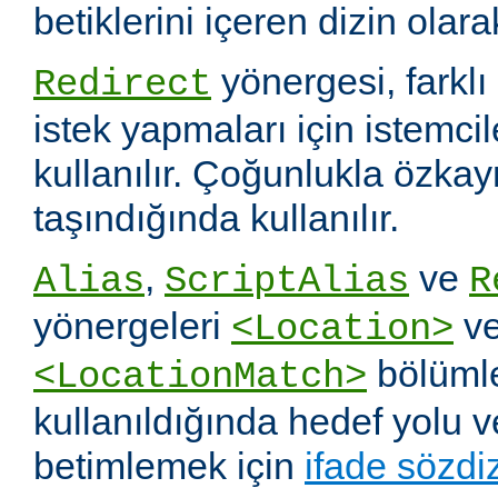
betiklerini içeren dizin olara
yönergesi, farklı 
Redirect
istek yapmaları için istemci
kullanılır. Çoğunlukla özka
taşındığında kullanılır.
,
ve
Alias
ScriptAlias
R
yönergeleri
v
<Location>
bölümle
<LocationMatch>
kullanıldığında hedef yolu 
betimlemek için
ifade sözdi