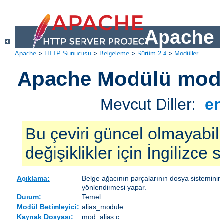
Apache 
Apache
>
HTTP Sunucusu
>
Belgeleme
>
Sürüm 2.4
>
Modüller
Apache Modülü mod
Mevcut Diller:
e
Bu çeviri güncel olmayabil
değişiklikler için İngilizce
Açıklama:
Belge ağacının parçalarının dosya sistemini
yönlendirmesi yapar.
Durum:
Temel
Modül Betimleyici:
alias_module
Kaynak Dosyası:
mod_alias.c