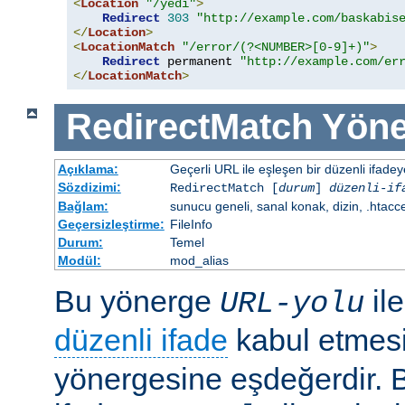
<
Location
"/yedi"
>
Redirect
303
"http://example.com/baskabis
</
Location
>
<
LocationMatch
"/error/(?<NUMBER>[0-9]+)"
>
Redirect
 permanent 
"http://example.com/er
</
LocationMatch
>
RedirectMatch
Yöne
Açıklama:
Geçerli URL ile eşleşen bir düzenli ifade
Sözdizimi:
RedirectMatch [
durum
]
düzenli-if
Bağlam:
sunucu geneli, sanal konak, dizin, .htacc
Geçersizleştirme:
FileInfo
Durum:
Temel
Modül:
mod_alias
Bu yönerge
il
URL-yolu
düzenli ifade
kabul etmes
yönergesine eşdeğerdir. Be