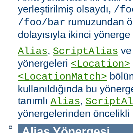
yerleştirilmiş olsaydı,
/fo
rumuzundan ön
/foo/bar
dolayısıyla ikinci yönerge
,
v
Alias
ScriptAlias
yönergeleri
<Location>
bölüm
<LocationMatch>
kullanıldığında bu yönerg
tanımlı
,
Alias
ScriptAl
yönergelerinden öncelikli 
Alias
Yönergesi