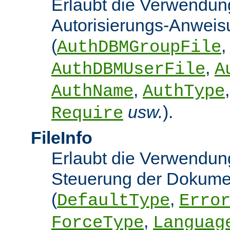
Erlaubt die Verwendun
Autorisierungs-Anwei
(
,
AuthDBMGroupFile
,
AuthDBMUserFile
A
,
AuthName
AuthType
usw.
).
Require
FileInfo
Erlaubt die Verwendung
Steuerung der Dokume
(
,
DefaultType
Erro
,
ForceType
Languag