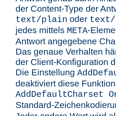
der Content-Type der Ant
oder
text/plain
text/
jedes mittels
-Elemen
META
Antwort angegebene Char
Das genaue Verhalten hän
der Client-Konfiguration 
Die Einstellung
AddDefa
deaktiviert diese Funktiona
AddDefaultCharset O
Standard-Zeichenkodier