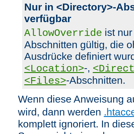
Nur in <Directory>-Ab
verfügbar
ist nur
AllowOverride
Abschnitten gültig, die 
Ausdrücke definiert wurd
-,
<Location>
<Direc
-Abschnitten.
<Files>
Wenn diese Anweisung a
wird, dann werden
.htacc
komplett ignoriert. In die