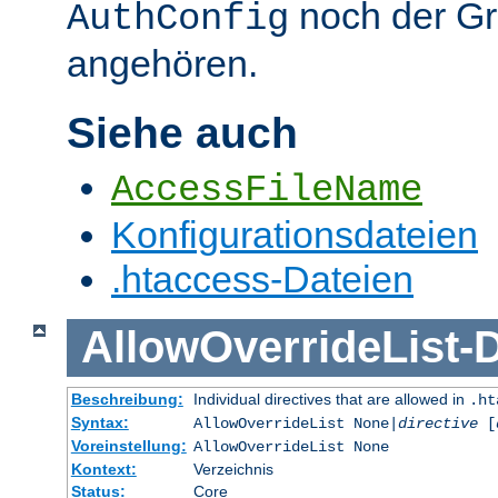
noch der G
AuthConfig
angehören.
Siehe auch
AccessFileName
Konfigurationsdateien
.htaccess-Dateien
AllowOverrideList
-
D
Beschreibung:
Individual directives that are allowed in
.ht
Syntax:
AllowOverrideList None|
directive
[
Voreinstellung:
AllowOverrideList None
Kontext:
Verzeichnis
Status:
Core