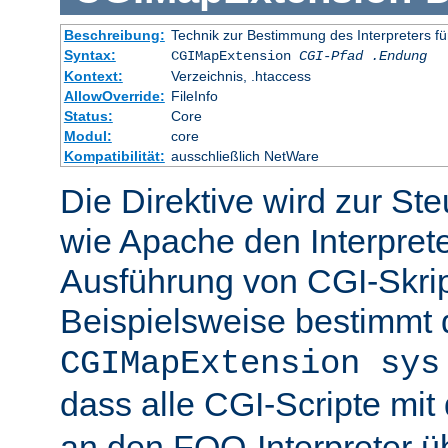
Beschreibung:
Technik zur Bestimmung des Interpreters fü
Syntax:
CGIMapExtension
CGI-Pfad
.Endung
Kontext:
Verzeichnis, .htaccess
AllowOverride:
FileInfo
Status:
Core
Modul:
core
Kompatibilität:
ausschließlich NetWare
Die Direktive wird zur St
wie Apache den Interpreter
Ausführung von CGI-Skrip
Beispielsweise bestimmt
CGIMapExtension sys
dass alle CGI-Scripte mi
an den FOO-Interpreter 