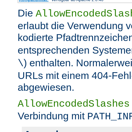
Die
AllowEncodedSlas
erlaubt die Verwendung 
kodierte Pfadtrennzeichen
entsprechenden Systemen
) enthalten. Normalerwe
\
URLs mit einem 404-Fehle
abgewiesen.
AllowEncodedSlashes
Verbindung mit
PATH_IN