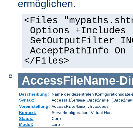
ermöglichen.
<Files "mypaths.sht
Options +Includes
SetOutputFilter IN
AcceptPathInfo On
</Files>
AccessFileName
-
Di
Beschreibung:
Name der dezentralen Konfigurationsdatei
Syntax:
AccessFileName
Dateiname
[
Dateinam
Voreinstellung:
AccessFileName .htaccess
Kontext:
Serverkonfiguration, Virtual Host
Status:
Core
Modul:
core