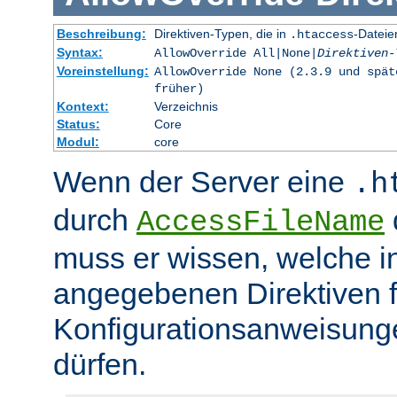
Beschreibung:
Direktiven-Typen, die in
-Dateie
.htaccess
Syntax:
AllowOverride All|None|
Direktiven-
Voreinstellung:
AllowOverride None (2.3.9 und spät
früher)
Kontext:
Verzeichnis
Status:
Core
Modul:
core
Wenn der Server eine
.h
durch
d
AccessFileName
muss er wissen, welche in
angegebenen Direktiven 
Konfigurationsanweisung
dürfen.