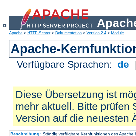
Apache
Apache
>
HTTP-Server
>
Dokumentation
>
Version 2.4
>
Module
Apache-Kernfunktio
Verfügbare Sprachen:
de
Diese Übersetzung ist mög
mehr aktuell. Bitte prüfen 
Version auf die neuesten
Beschreibung:
Ständig verfügbare Kernfunktionen des Apache