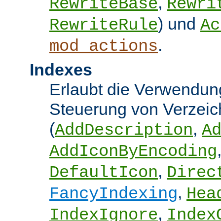
,
RewriteBase
Rewri
) und
RewriteRule
Ac
.
mod_actions
Indexes
Erlaubt die Verwendung
Steuerung von Verzeic
(
,
AddDescription
A
AddIconByEncoding
,
DefaultIcon
Direc
,
FancyIndexing
Hea
,
IndexIgnore
Index