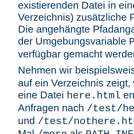
existierenden Datei in ei
Verzeichnis) zusätzliche
Die angehängte Pfadanga
der Umgebungsvariable
verfügbar gemacht werde
Nehmen wir beispielswei
auf ein Verzeichnis zeigt,
eine Datei
en
here.html
Anfragen nach
/test/h
und
/test/nothere.ht
Mal
als