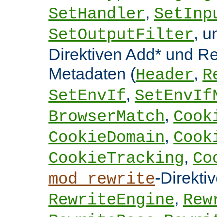
,
SetHandler
SetInp
, 
SetOutputFilter
Direktiven Add* und 
Metadaten (
,
Header
R
,
SetEnvIf
SetEnvIf
,
BrowserMatch
Cook
,
CookieDomain
Cook
,
CookieTracking
Co
-Direkti
mod_rewrite
,
RewriteEngine
Rew