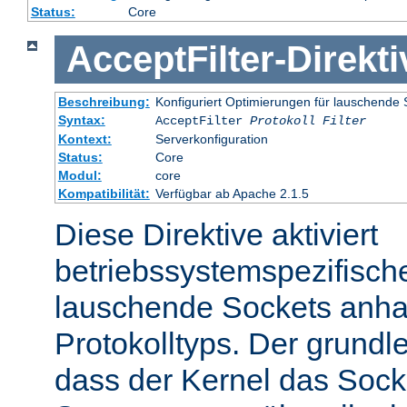
Status:
Core
AcceptFilter
-
Direkti
Beschreibung:
Konfiguriert Optimierungen für lauschende 
Syntax:
AcceptFilter
Protokoll
Filter
Kontext:
Serverkonfiguration
Status:
Core
Modul:
core
Kompatibilität:
Verfügbar ab Apache 2.1.5
Diese Direktive aktiviert
betriebssystemspezifisch
lauschende Sockets anh
Protokolltyps. Der grundl
dass der Kernel das Sock