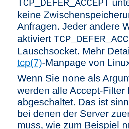
unte
TCP_DEFER_ACCEPT
keine Zwischenspeicher
Anfragen. Jeder andere W
aktiviert
TCP_DEFER_ACC
Lauschsocket. Mehr Detail
tcp(7)
-Manpage von Linux
Wenn Sie
als Argu
none
werden alle Accept-Filter 
abgeschaltet. Das ist sinnv
bei denen der Server zue
muss, wie zum Beispiel
n