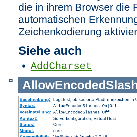
die in ihrem Browser die 
automatischen Erkennung
Zeichenkodierung aktivier
Siehe auch
AddCharset
AllowEncodedSlas
Beschreibung:
Legt fest, ob kodierte Pfadtrennzeichen i
Syntax:
AllowEncodedSlashes On|Off
Voreinstellung:
AllowEncodedSlashes Off
Kontext:
Serverkonfiguration, Virtual Host
Status:
Core
Modul:
core
Kompatibilität:
Verfügbar ab Apache 2.0.46