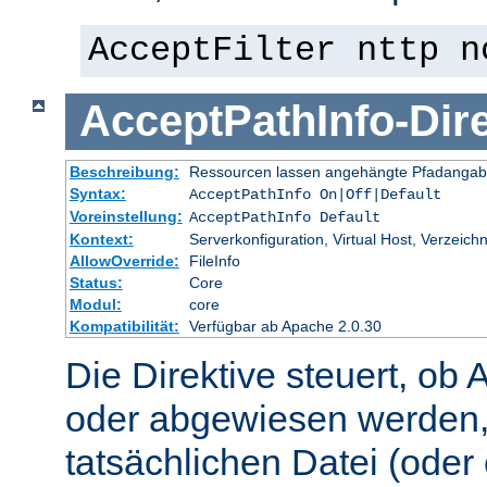
AcceptFilter nttp n
AcceptPathInfo
-
Dir
Beschreibung:
Ressourcen lassen angehängte Pfadangab
Syntax:
AcceptPathInfo On|Off|Default
Voreinstellung:
AcceptPathInfo Default
Kontext:
Serverkonfiguration, Virtual Host, Verzeichn
AllowOverride:
FileInfo
Status:
Core
Modul:
core
Kompatibilität:
Verfügbar ab Apache 2.0.30
Die Direktive steuert, ob 
oder abgewiesen werden,
tatsächlichen Datei (oder 