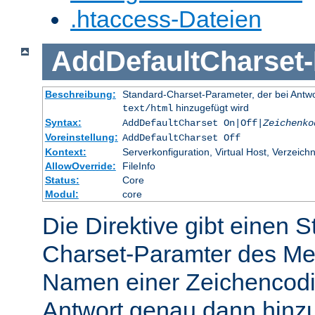
.htaccess-Dateien
AddDefaultCharset
-
Beschreibung:
Standard-Charset-Parameter, der bei Ant
hinzugefügt wird
text/html
Syntax:
AddDefaultCharset On|Off|
Zeichenko
Voreinstellung:
AddDefaultCharset Off
Kontext:
Serverkonfiguration, Virtual Host, Verzeichn
AllowOverride:
FileInfo
Status:
Core
Modul:
core
Die Direktive gibt einen 
Charset-Paramter des Me
Namen einer Zeichencodie
Antwort genau dann hinzu